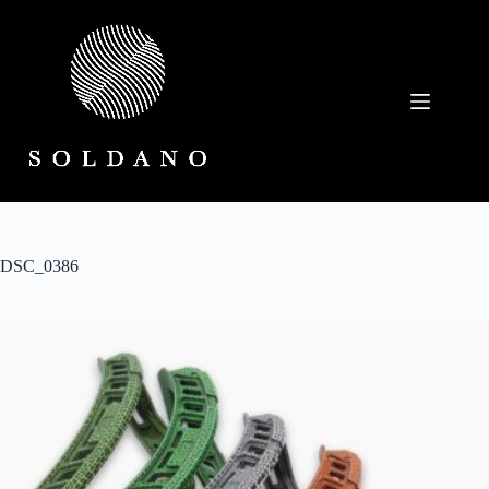
Salta
al
contenuto
DSC_0386