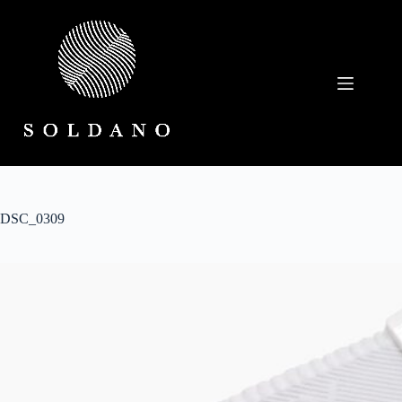
Salta
al
contenuto
DSC_0309